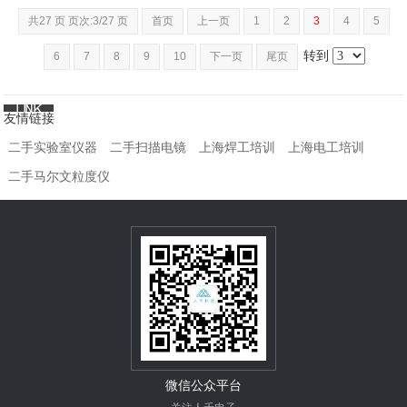
共27 页 页次:3/27 页
首页
上一页
1
2
3
4
5
转到
6
7
8
9
10
下一页
尾页
友情链接
二手实验室仪器
二手扫描电镜
上海焊工培训
上海电工培训
二手马尔文粒度仪
微信公众平台